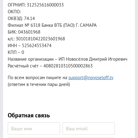
ОГРНИП: 312525616000033
ОКПО:
ОКВЭД: 74.14
Филиал № 6318 Банка ВТБ (ПАО) Г. САМАРА
БИК: 043601968
к/с: 30101810422023601968
ИНН – 525624553474
КПП – 0
Название организации – ИП Новосёлов Дмитрий Игоревич
Расчётный счёт – 40802810310500002863
По всем вопросам пишите на
support@novoseloff.tv
(ответим в течении пары дней)
Обратная связь